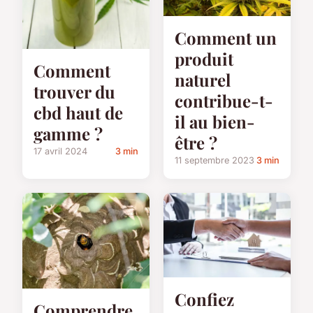
Comment un
produit
Comment
naturel
trouver du
contribue-t-
cbd haut de
il au bien-
gamme ?
être ?
17 avril 2024
3 min
11 septembre 2023
3 min
Confiez
Comprendre