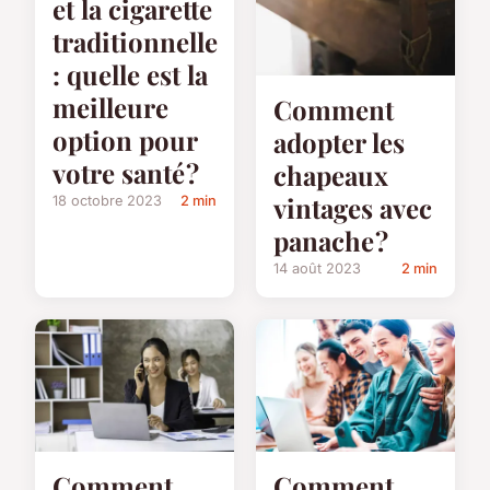
et la cigarette
traditionnelle
: quelle est la
meilleure
Comment
option pour
adopter les
votre santé ?
chapeaux
vintages avec
18 octobre 2023
2 min
panache ?
14 août 2023
2 min
Comment
Comment