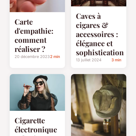
Caves à
Carte
cigares &
d'empathie:
accessoires :
comment
élégance et
réaliser ?
sophistication
20 décembre 2023
2 min
13 juillet 2024
3 min
Cigarette
électronique