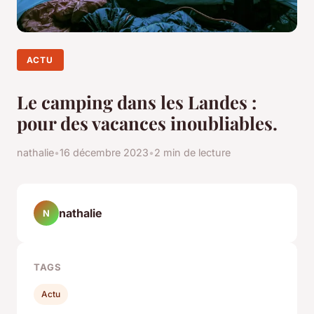
ACTU
Le camping dans les Landes :
pour des vacances inoubliables.
nathalie
•
16 décembre 2023
•
2 min de lecture
nathalie
N
TAGS
Actu