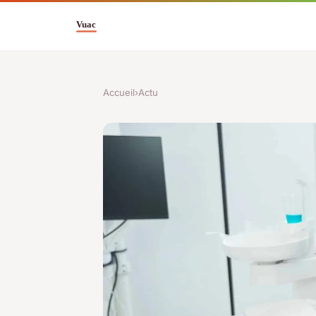
Accueil
›
Actu