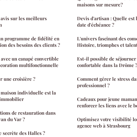
maisons sur mesure?
 avis sur les meilleurs
Devis d'artisan : Quelle est
n
date d'échéance ?
n programme de fidélité en
L'univers fascinant des com
tion des besoins des clients ?
Histoire, triomphes et talen
 avec un canapé convertible
Est-il possible de séjourne
écoration multifonctionnelle
confortable dans la Drôme 
 une croisière ?
Comment gérer le stress da
professionnel ?
 maison individuelle est la
t immobilier
Cadeaux pour jeune maman : 5 idées p
renforcer les liens avec le 
ptions de restauration dans
yan du Var ?
Optimisez votre visibilité l
agence web à Strasbourg
re secrète des Halles ?