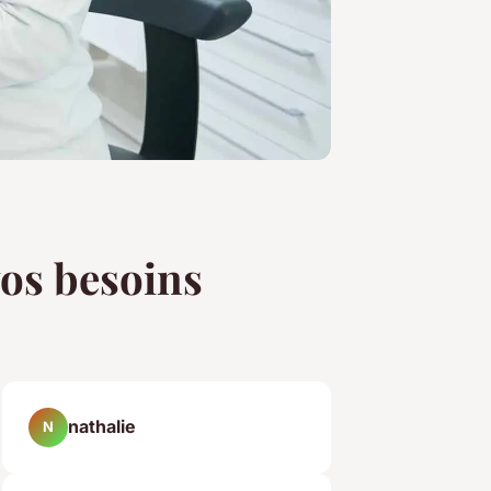
vos besoins
nathalie
N