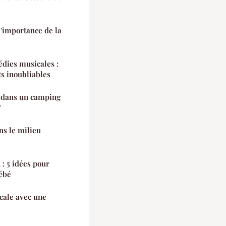
 l'importance de la
édies musicales :
ts inoubliables
r dans un camping
?
ns le milieu
our
bébé
ocale avec une