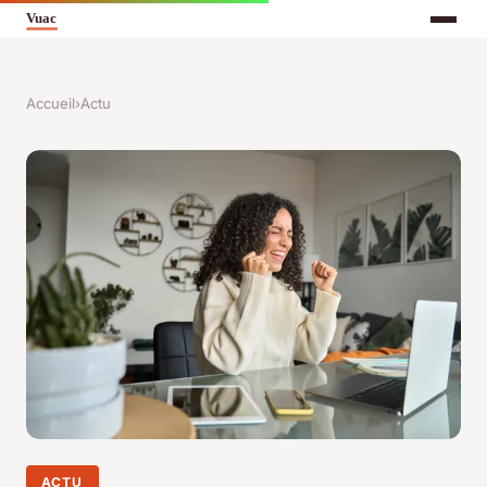
Accueil
›
Actu
ACTU