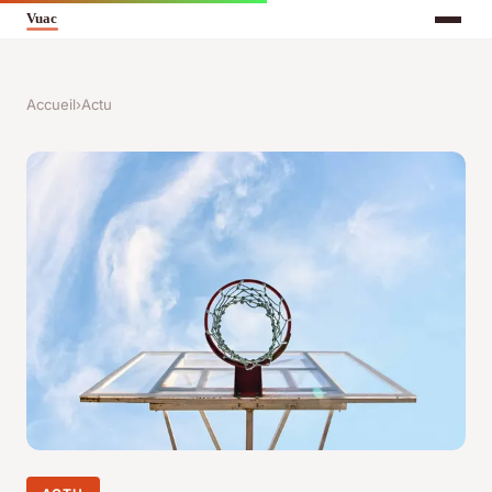
Accueil
›
Actu