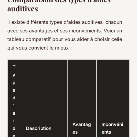
auditives
Il existe différents types d'aides auditives, chacun
avec ses avantages et ses inconvénients. Voici un
tableau comparatif pour vous aider à choisir celle
qui vous convient le mieux :
T
y
p
e
d
'
a
i
Avantag
Inconvéni
d
Description
es
ents
e