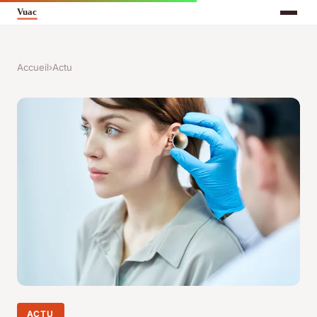
Accueil
›
Actu
ACTU