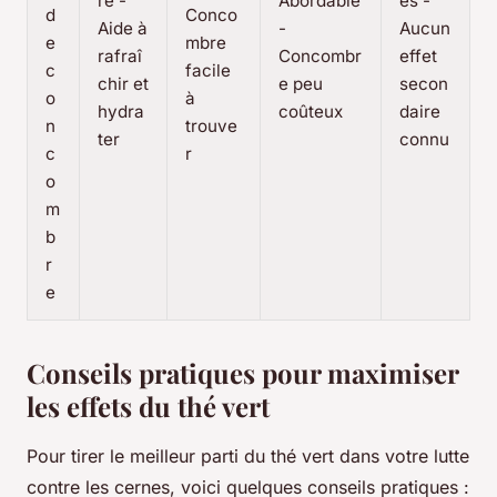
ré -
Abordable
es -
d
Conco
Aide à
-
Aucun
e
mbre
rafraî
Concombr
effet
c
facile
chir et
e peu
secon
o
à
hydra
coûteux
daire
n
trouve
ter
connu
c
r
o
m
b
r
e
Conseils pratiques pour maximiser
les effets du thé vert
Pour tirer le meilleur parti du thé vert dans votre lutte
contre les cernes, voici quelques conseils pratiques :