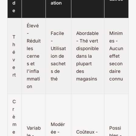
d
ation
e
Élevé
-
Facile
Abordable
Minim
T
Réduit
-
- Thé vert
es -
h
les
Utilisat
disponible
Aucun
é
cerne
ion de
dans la
effet
v
s et
sachet
plupart
secon
e
l'infla
s de
des
daire
rt
mmati
thé
magasins
connu
on
C
r
è
m
Modér
Variab
Possi
e
ée -
Coûteux -
le -
bles -