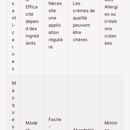
s
Néces
Les
Effica
Allergi
a
site
crèmes de
cité
es ou
nt
une
qualité
dépen
irritati
i-
applic
peuvent
d des
ons
c
ation
être
ingréd
cutan
e
réguliè
chères
ients
ées
r
re
n
e
s
M
a
s
q
u
e
Facile
Modé
Minim
s
-