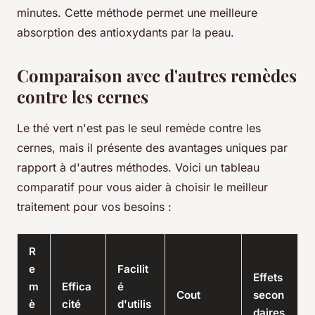
minutes. Cette méthode permet une meilleure
absorption des antioxydants par la peau.
Comparaison avec d'autres remèdes
contre les cernes
Le thé vert n'est pas le seul remède contre les
cernes, mais il présente des avantages uniques par
rapport à d'autres méthodes. Voici un tableau
comparatif pour vous aider à choisir le meilleur
traitement pour vos besoins :
R
e
Facilit
Effets
m
Effica
é
Cout
secon
è
cité
d'utilis
daires