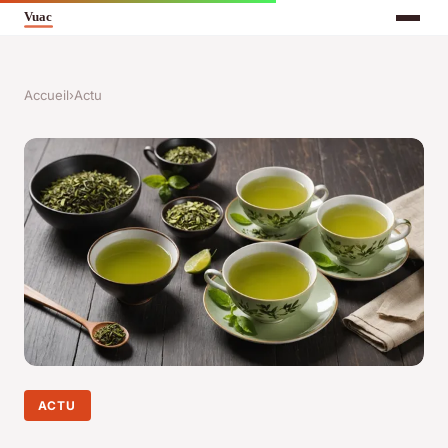
Accueil
›
Actu
ACTU