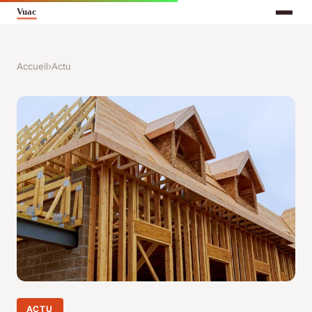
Accueil
›
Actu
ACTU