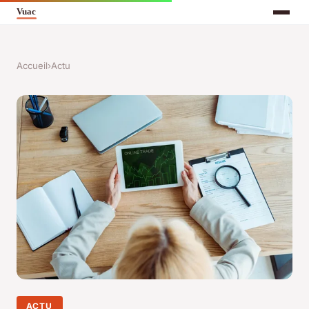
Accueil
›
Actu
ACTU