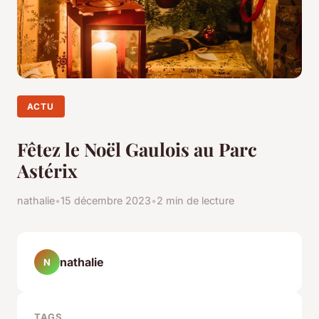
ACTU
Fêtez le Noël Gaulois au Parc
Astérix
nathalie
•
15 décembre 2023
•
2 min de lecture
nathalie
N
TAGS