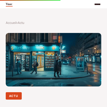
Accueil
›
Actu
ACTU