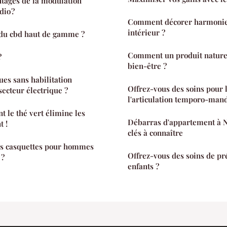
ntages de la modulation
dio ?
Comment décorer harmonie
intérieur ?
du cbd haut de gamme ?
Comment un produit naturel
?
bien-être ?
ues sans habilitation
Offrez-vous des soins pour 
secteur électrique ?
l'articulation temporo-mand
le thé vert élimine les
Débarras d'appartement à N
t !
clés à connaître
es casquettes pour hommes
Offrez-vous des soins de pr
 ?
enfants ?