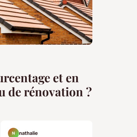
urcentage et en
u de rénovation ?
nathalie
N