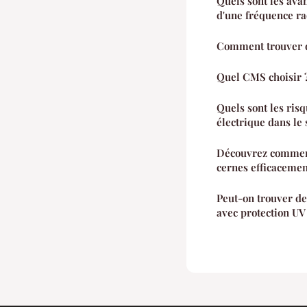
Quels sont les ava
d'une fréquence ra
Comment trouver 
Quel CMS choisir 
Quels sont les risq
électrique dans le 
Découvrez comment 
cernes efficacemen
Peut-on trouver d
avec protection UV