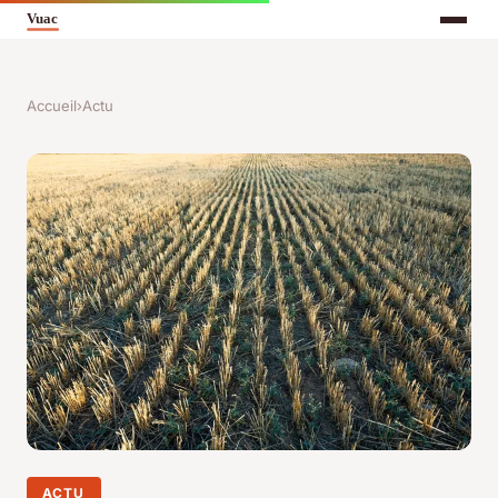
Accueil
›
Actu
ACTU