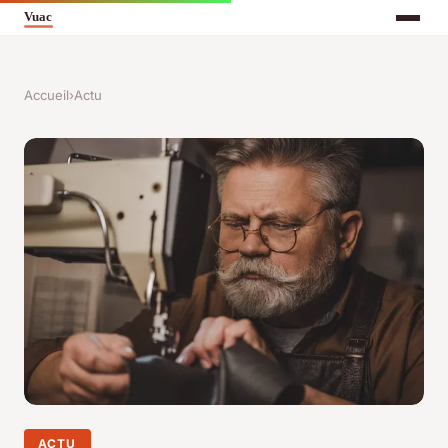
Accueil
›
Actu
ACTU