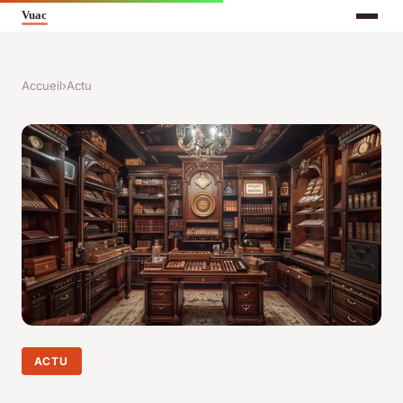
Accueil
›
Actu
ACTU