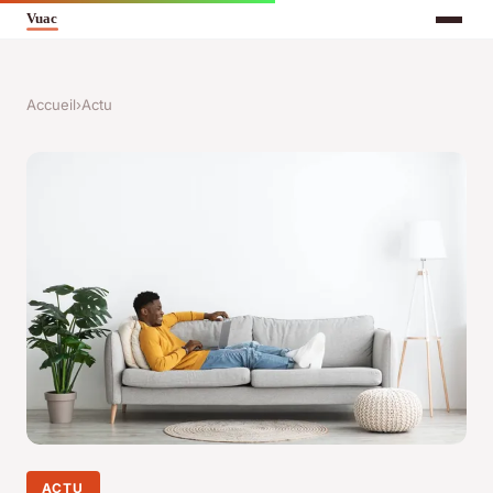
Accueil
›
Actu
ACTU