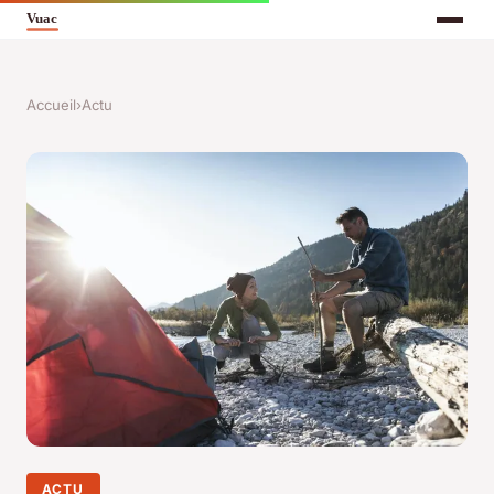
Accueil
›
Actu
ACTU