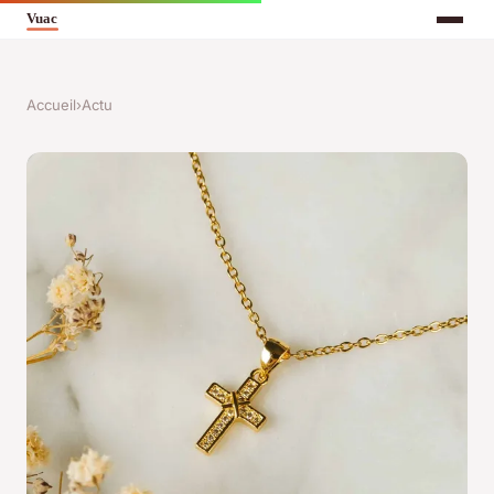
Accueil
›
Actu