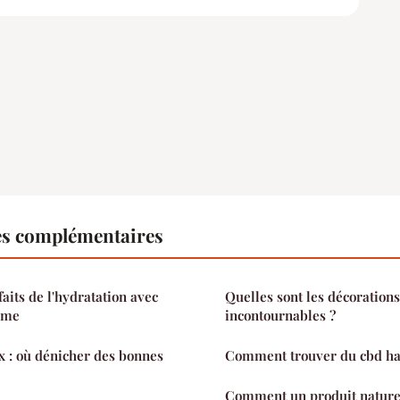
es complémentaires
aits de l'hydratation avec
Quelles sont les décoration
rme
incontournables ?
ix : où dénicher des bonnes
Comment trouver du cbd h
Comment un produit naturel