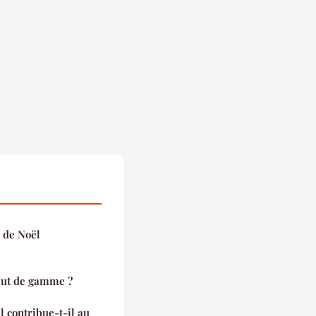
s de Noël
aut de gamme ?
 contribue-t-il au