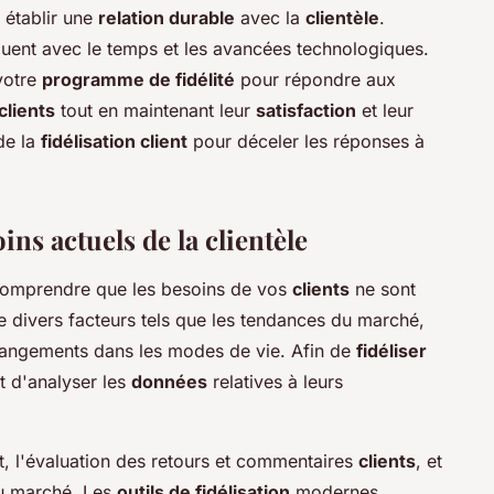
 établir une
relation durable
avec la
clientèle
.
uent avec le temps et les avancées technologiques.
votre
programme de fidélité
pour répondre aux
clients
tout en maintenant leur
satisfaction
et leur
de la
fidélisation client
pour déceler les réponses à
s actuels de la clientèle
de comprendre que les besoins de vos
clients
ne sont
de divers facteurs tels que les tendances du marché,
changements dans les modes de vie. Afin de
fidéliser
 et d'analyser les
données
relatives à leurs
at, l'évaluation des retours et commentaires
clients
, et
u marché. Les
outils de fidélisation
modernes,