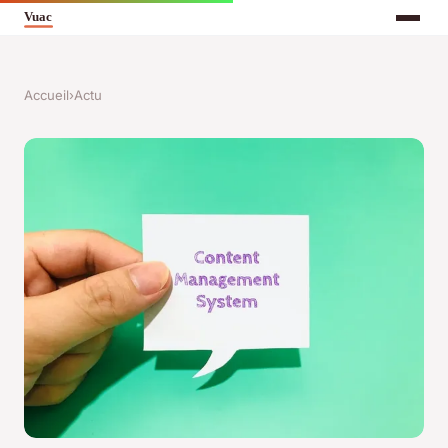
Accueil
›
Actu