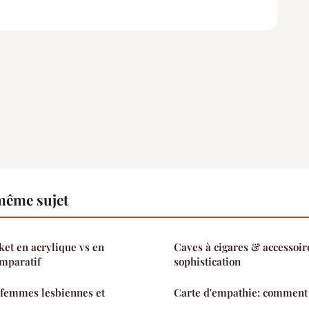
même sujet
ket en acrylique vs en
Caves à cigares & accessoire
omparatif
sophistication
 femmes lesbiennes et
Carte d'empathie: comment 