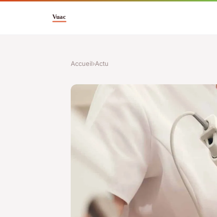
Accueil
›
Actu