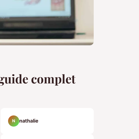
e guide complet
nathalie
N