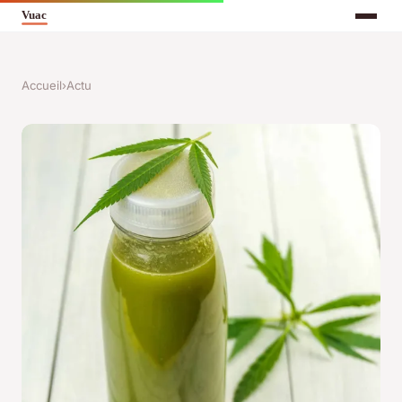
Accueil
›
Actu