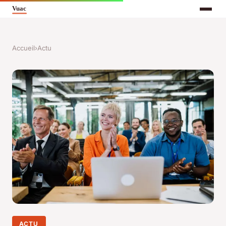
Accueil
›
Actu
ACTU