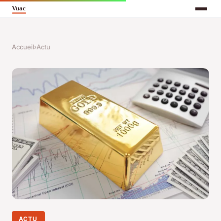
Accueil
›
Actu
ACTU