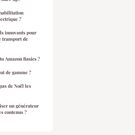
habilitation
lectrique ?
ils innovants pour
e transport de
uto Amazon Basics ?
aut de gamme ?
epas de Noël les
liser un générateur
es contenus ?