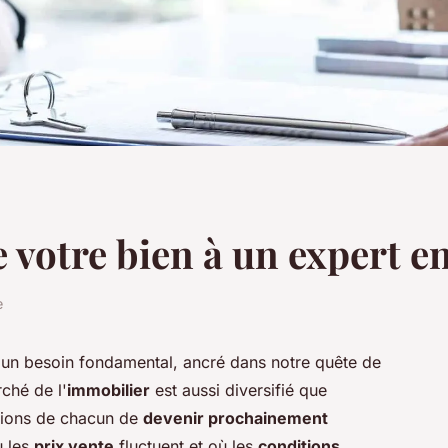
e votre bien à un expert 
e
 un besoin fondamental, ancré dans notre quête de
rché de l'
immobilier
est aussi diversifié que
ations de chacun de
devenir prochainement
ù les
prix vente
fluctuent et où les
conditions