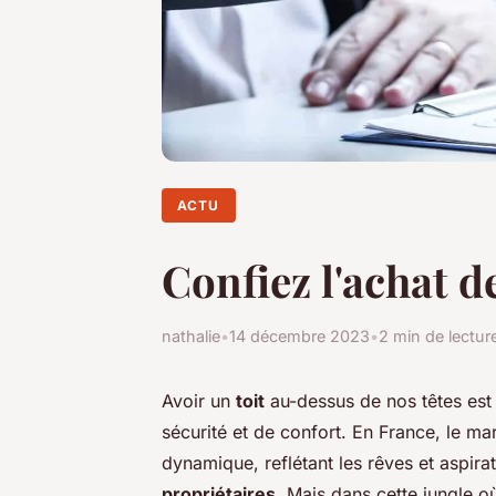
ACTU
Confiez l'achat d
nathalie
•
14 décembre 2023
•
2 min de lectur
Avoir un
toit
au-dessus de nos têtes est
sécurité et de confort. En France, le ma
dynamique, reflétant les rêves et aspir
propriétaires
. Mais dans cette jungle o