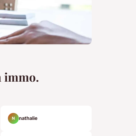
en immo.
nathalie
N