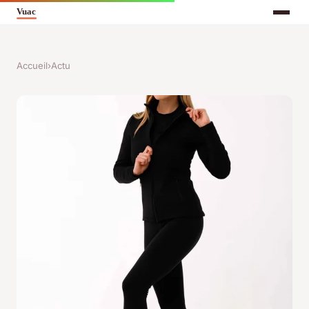
Accueil
›
Actu