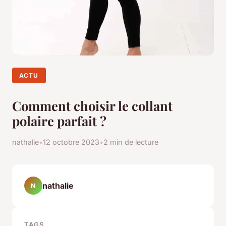
ACTU
Comment choisir le collant
polaire parfait ?
nathalie
•
12 octobre 2023
•
2 min de lecture
nathalie
N
TAGS